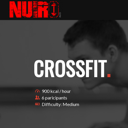
CROSSFIT
.
900 kcal / hour
6 paricipants
Difficulty: Medium